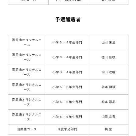
予選通過者
課題曲オリジナルコ
小学３・４年生部門
山田 朱里
ース
課題曲オリジナルコ
小学３・４年生部門
徳田 凪咲
ース
課題曲オリジナルコ
小学３・４年生部門
前田 咲帆
ース
課題曲オリジナルコ
小学５・６年生部門
谷本 明璃
ース
課題曲オリジナルコ
小学５・６年生部門
松本 彩花
ース
課題曲オリジナルコ
小学５・６年生部門
山田 京香
ース
自由曲コース
未就学児部門
橘 菫