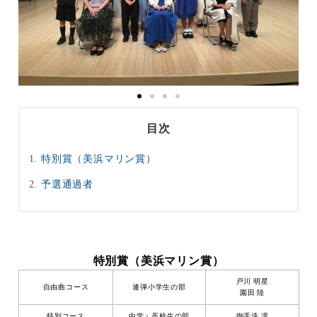
目次
特別賞（美浜マリン賞）
予選通過者
特別賞（美浜マリン賞）
戸川 明星
自由曲コース
連弾小学生の部
園田 陸
特別コース
中学・高校生の部
御手洗 凛