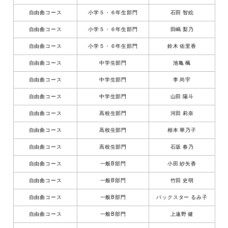
自由曲コース
小学５・６年生部門
石田 智絵
自由曲コース
小学５・６年生部門
田嶋 梨乃
自由曲コース
小学５・６年生部門
鈴木 佑里香
自由曲コース
中学生部門
池亀 楓
自由曲コース
中学生部門
李 尚宇
自由曲コース
中学生部門
山田 陽斗
自由曲コース
高校生部門
河田 莉奈
自由曲コース
高校生部門
相本 華乃子
自由曲コース
高校生部門
石坂 春乃
自由曲コース
一般B部門
小田 紗矢香
自由曲コース
一般B部門
竹田 史明
自由曲コース
一般B部門
バックスター るみ子
自由曲コース
一般B部門
上遠野 健