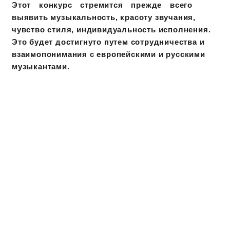
Этот конкурс стремится прежде всего
выявить музыкальность, красоту звучания,
чувство стиля, индивидуальность исполнения.
Это будет достигнуто путем сотрудничества и
взаимопонимания с европейскими и русскими
музыкантами.
Мы стремимся, чтобы член жюри не просто
снижал баллы за незначительные ошибки, а
申し込み
ページトップへ
оценивал музыкальность,
выразительность и потенциал каждого.
Главная цель нашего благожелательного
жюри – раскрыть истинный талант каждого
участника.
GREETING
ご挨拶