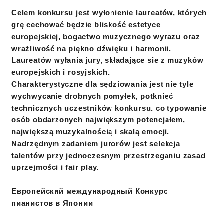
Celem konkursu jest wyłonienie laureatów, których
grę cechować będzie bliskość estetyce
europejskiej, bogactwo muzycznego wyrazu oraz
wrażliwość na piękno dźwięku i harmonii.
Laureatów wyłania jury, składające sie z muzyków
europejskich i rosyjskich.
Charakterystyczne dla sędziowania jest nie tyle
wychwycanie drobnych pomyłek, potknięć
technicznych uczestników konkursu, co typowanie
osób obdarzonych największym potencjałem,
największą muzykalnością i skalą emocji.
Nadrzędnym zadaniem jurorów jest selekcja
talentów przy jednoczesnym przestrzeganiu zasad
uprzejmości i fair play.
Европейский международный Конкурс
пианистов в Японии