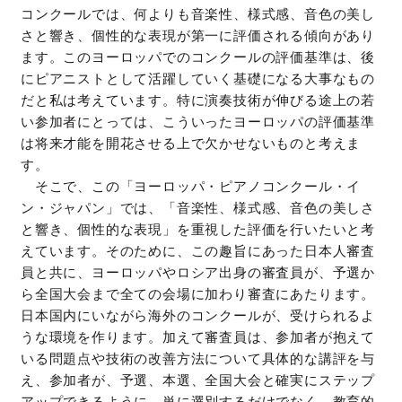
コンクールでは、何よりも音楽性、様式感、音色の美し
さと響き、個性的な表現が第一に評価される傾向があり
ます。このヨーロッパでのコンクールの評価基準は、後
にピアニストとして活躍していく基礎になる大事なもの
だと私は考えています。特に演奏技術が伸びる途上の若
い参加者にとっては、こういったヨーロッパの評価基準
は将来才能を開花させる上で欠かせないものと考えま
す。
そこで、この「ヨーロッパ・ピアノコンクール・イ
ン・ジャパン」では、「音楽性、様式感、音色の美しさ
と響き、個性的な表現」を重視した評価を行いたいと考
えています。そのために、この趣旨にあった日本人審査
員と共に、ヨーロッパやロシア出身の審査員が、予選か
ら全国大会まで全ての会場に加わり審査にあたります。
日本国内にいながら海外のコンクールが、受けられるよ
うな環境を作ります。加えて審査員は、参加者が抱えて
いる問題点や技術の改善方法について具体的な講評を与
え、参加者が、予選、本選、全国大会と確実にステップ
アップできるように、単に選別するだけでなく、教育的