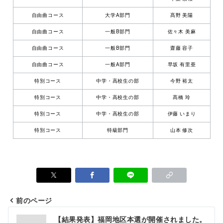
自由曲コース
大学A部門
髙野 美陽
自由曲コース
一般B部門
佐々木 美麻
自由曲コース
一般B部門
齋藤 容子
自由曲コース
一般A部門
早坂 有里亜
特別コース
中学・高校生の部
今野 裕太
特別コース
中学・高校生の部
髙橋 玲
特別コース
中学・高校生の部
伊藤 いまり
特別コース
特級部門
山本 修次
前のページ
【結果発表】福岡地区本選が開催されました。