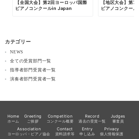
【全国大会】第2回ヨーロッパ国際
【地区大会】第7
ピアノコンクールin Japan
ピアノコンクールin
カテゴリー
NEWS
全ての受賞部門一覧
指導者部門受賞者一覧
演奏者部門受賞者一覧
Home
Greeting
Competition
Record
Judges
ホーム
ご挨拶
コンクール概要
過去の受賞一覧
審査員
Association
Contact
Entry
Privacy
ヨーロッパ・ピアノ協会
資料請求等
申し込み
個人情報保護