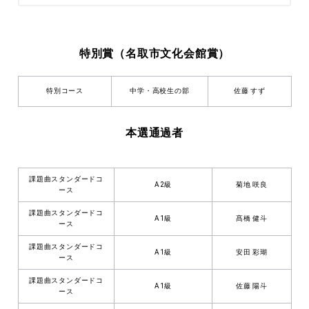
特別賞（名取市文化会館賞）
特別コース
中学・高校生の部
佐藤 すず
本選通過者
課題曲スタンダードコ
A2級
菊地 咲良
ース
課題曲スタンダードコ
A1級
髙橋 健斗
ース
課題曲スタンダードコ
A1級
安田 彩瑚
ース
課題曲スタンダードコ
A1級
佐藤 陽斗
ース