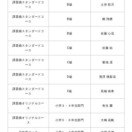
課題曲スタンダードコ
B級
土井 彩月
ース
課題曲スタンダードコ
B級
櫛 翔磨
ース
課題曲スタンダードコ
B級
佐藤 心花
ース
課題曲スタンダードコ
C級
佐藤 結
ース
課題曲スタンダードコ
C級
菊地 凛
ース
課題曲スタンダードコ
D級
熊澤 璃梨花
ース
課題曲スタンダードコ
F級
髙橋 侑希
ース
課題曲オリジナルコー
小学３・４年生部門
有住 蘭
ス
課題曲オリジナルコー
小学５・６年生部門
大橋 花帆
ス