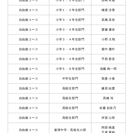
自由曲コース
小学１・２年生部門
吉崎 衣都
自由曲コース
小学１・２年生部門
樋渡 涼香
自由曲コース
小学３・４年生部門
高橋 采奈
自由曲コース
小学３・４年生部門
齋藤 優奈
自由曲コース
小学３・４年生部門
小野 大翔
自由曲コース
小学３・４年生部門
畑中 麗叶
自由曲コース
小学３・４年生部門
平西 那音
自由曲コース
小学５・６年生部門
加藤 絢一郎
自由曲コース
中学生部門
我妻 小春
自由曲コース
高校生部門
藤原 結愛
自由曲コース
高校生部門
髙橋 玲
自由曲コース
高校生部門
佐藤 妃奈乃
自由曲コース
高校生部門
伊賀 心咲
阿部 桃葉
自由曲コース
連弾中学・高校生の部
千葉 紫桜