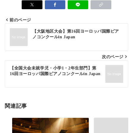
前のページ
【大阪地区大会】第16回ヨーロッパ国際ピア
ノコンクールin Japan
次のページ
【全国大会未就学児・小学1・2年生部門】第
16回ヨーロッパ国際ピアノコンクールin Japan
関連記事