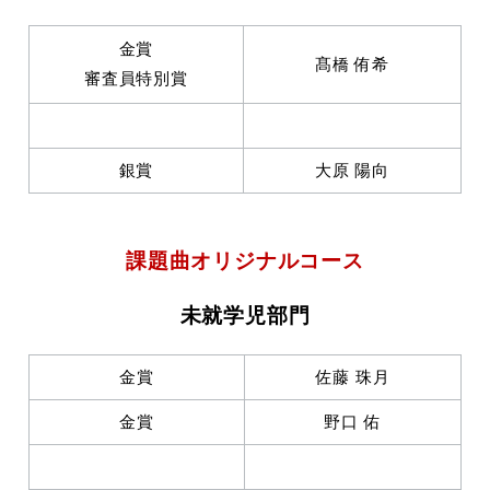
金賞
髙橋 侑希
審査員特別賞
銀賞
大原 陽向
課題曲オリジナルコース
未就学児部門
金賞
佐藤 珠月
金賞
野口 佑