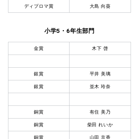
ディプロマ賞
大島 向葵
小学5・6年生部門
金賞
木下 啓
銀賞
平井 美璃
銀賞
並木 玲奈
銅賞
有住 美乃
銅賞
柴田 れいか
銅賞
山田 京香