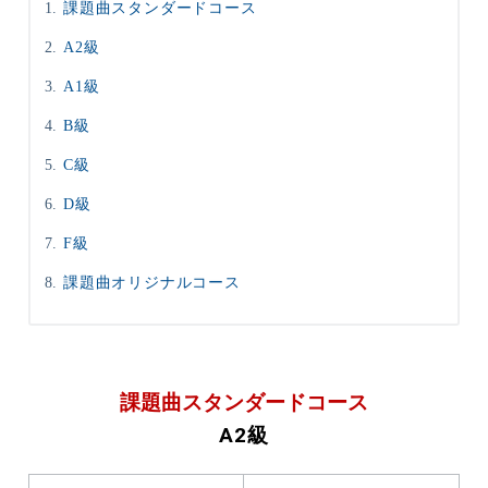
課題曲スタンダードコース
A2級
A1級
B級
C級
D級
F級
課題曲オリジナルコース
課題曲スタンダードコース
A2級