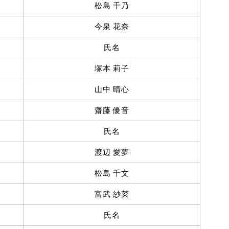
松島 千乃
今泉 花奈
氏名
塚本 莉子
山中 晴心
齋藤 優音
氏名
渡辺 愛夢
松島 千文
富武 紗菜
氏名