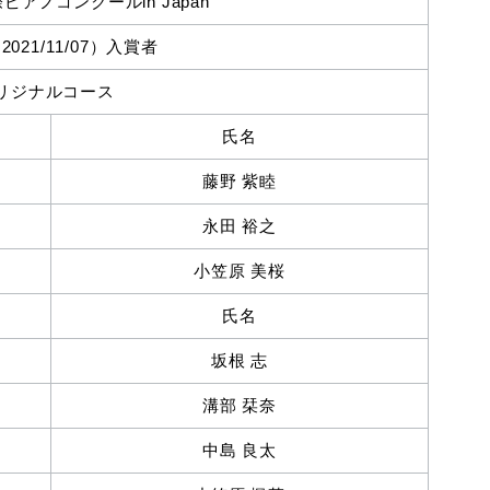
アノコンクールin Japan
21/11/07）入賞者
リジナルコース
氏名
藤野 紫睦
永田 裕之
小笠原 美桜
氏名
坂根 志
溝部 栞奈
中島 良太