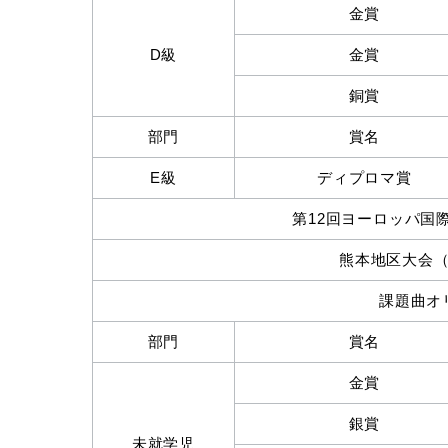
金賞
D級
金賞
銅賞
部門
賞名
E級
ディプロマ賞
第12回ヨーロッパ国際ピ
熊本地区大会（20
課題曲オ
部門
賞名
金賞
銀賞
未就学児