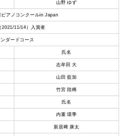
山野 ゆず
アノコンクールin Japan
021/11/14）入賞者
タンダードコース
氏名
志牟田 大
山田 藍加
竹宮 陸稀
氏名
内重 環季
新居﨑 康太