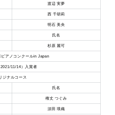
渡辺 実夢
西 千胡莉
明石 美央
氏名
杉原 麗可
アノコンクールin Japan
21/11/14）入賞者
リジナルコース
氏名
権丈 つぐみ
須田 瑛織