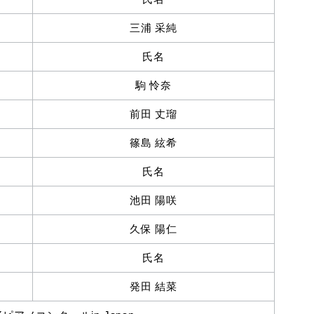
三浦 采純
氏名
駒 怜奈
前田 丈瑠
篠島 絃希
氏名
池田 陽咲
久保 陽仁
氏名
発田 結菜