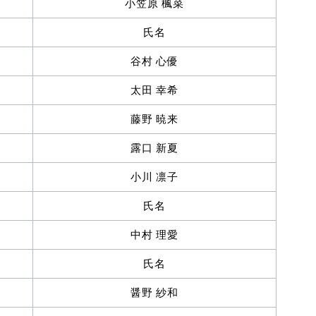
小笠原 楓菜
氏名
谷村 心優
太田 幸希
藤野 暁来
露口 新夏
小川 凛子
氏名
中村 理愛
氏名
醤野 紗和