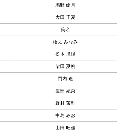
鳩野 優月
大田 千夏
氏名
権丈 みなみ
松本 旭陽
柴田 夏帆
門内 途
渡部 妃菜
野村 茉利
中島 みお
山田 旺佳