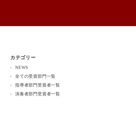
Association
Contact
Entry
Privacy
ヨーロッパ・ピアノ協会
資料請求等
申し込み
個人情報保護
カテゴリー
NEWS
全ての受賞部門一覧
指導者部門受賞者一覧
演奏者部門受賞者一覧