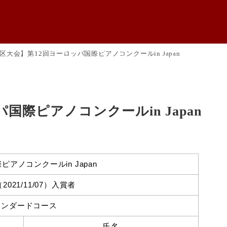
Home
Greeting
Competition
Record
Judges
区大会】第12回ヨーロッパ国際ピアノコンクールin Japan
ホーム
ご挨拶
コンクール概要
過去の受賞一覧
審査員
国際ピアノコンクールin Japan
アノコンクールin Japan
021/11/07）入賞者
タンダードコース
氏名