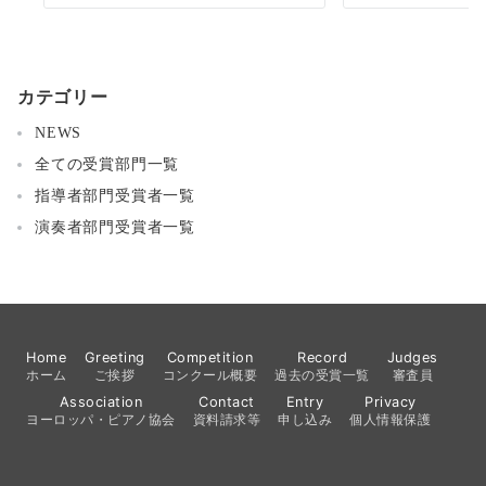
カテゴリー
NEWS
全ての受賞部門一覧
指導者部門受賞者一覧
演奏者部門受賞者一覧
Home
Greeting
Competition
Record
Judges
ホーム
ご挨拶
コンクール概要
過去の受賞一覧
審査員
Association
Contact
Entry
Privacy
ヨーロッパ・ピアノ協会
資料請求等
申し込み
個人情報保護