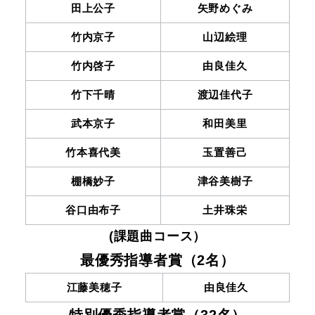
田上公子
矢野めぐみ
竹内京子
山辺絵理
竹内啓子
由良佳久
竹下千晴
渡辺佳代子
武本京子
和田美里
竹本喜代美
玉置善己
棚橋妙子
津谷美樹子
谷口由布子
土井珠栄
(課題曲コース）
最優秀指導者賞（2名）
江藤美穂子
由良佳久