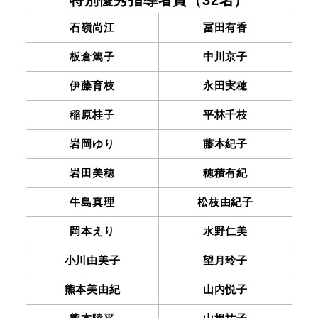
特別優秀指導者賞（32名）
石嶺尚江
冨田有香
板倉篤子
中川京子
伊藤育枝
永田実穂
稲原桂子
平林千枝
岩岡ゆり
藤本紀子
岩田美穂
穂積有紀
牛島真理
松枝由紀子
岡本えり
水野仁美
小川由美子
望月玲子
熊本美由紀
山内悦子