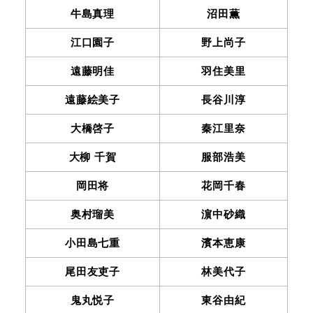
牛島真理
沼田薫
江口園子
野上尚子
遠藤明佳
羽住美里
遠藤絵美子
長谷川淳
大橋啓子
秦江里奈
大柳 千賀
服部浩美
岡田将
花岡千春
奥村瑠美
濵中砂織
小田島七重
濱本恵康
尾田友吏子
林美代子
鬼丸悦子
東谷由紀