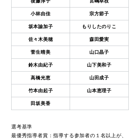
後藤淳子
宮嶋幸枝
小林由佳
宗方節子
坂本諭加子
もりしたのりこ
佐々木美穂
森田愛実
菅生晴美
山口晶子
鈴木由紀子
山下美和子
高橋光恵
山田成子
竹本由起子
山本恵理子
田坂美香
選考基準
最優秀指導者賞：指導する参加者の１名以上が、