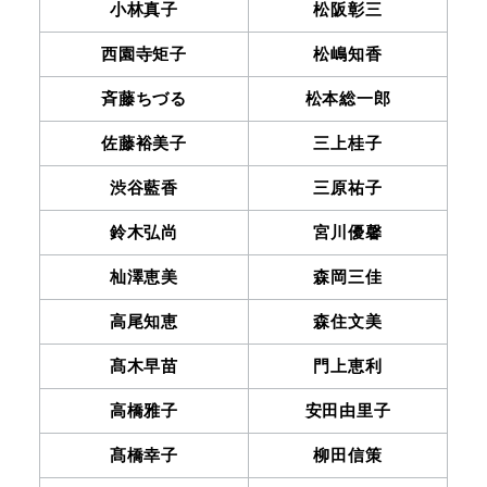
小林真子
松阪彰三
西園寺矩子
松嶋知香
斉藤ちづる
松本総一郎
佐藤裕美子
三上桂子
渋谷藍香
三原祐子
鈴木弘尚
宮川優馨
杣澤恵美
森岡三佳
高尾知恵
森住文美
髙木早苗
門上恵利
高橋雅子
安田由里子
髙橋幸子
柳田信策