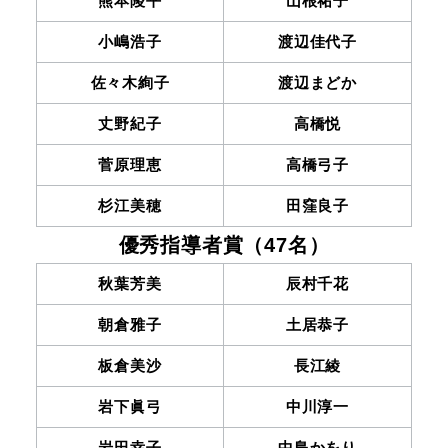
熊本陵平
山根祐子
小嶋浩子
渡辺佳代子
佐々木絢子
渡辺まどか
丈野紀子
高橋悦
菅原理恵
高橋弓子
杉江美穂
田窪良子
優秀指導者賞（47名）
秋葉芳美
辰村千花
朝倉雅子
土居恭子
板倉美沙
長江綾
岩下眞弓
中川淳一
岩田幸子
中島かをり