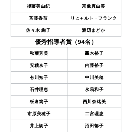
後藤美由紀
宗像真由美
斉藤香苗
リヒャルト・フランク
佐々木 絢子
渡辺まどか
優秀指導者賞（94名）
秋葉芳美
轟木裕子
安積京子
内藤裕子
有川知子
中川美穂
石井理恵
永易和子
板倉篤子
西川奈緒美
市原美穂子
二宮理恵
井上朗子
沼田郁子