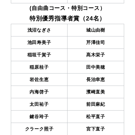
(自由曲コース・特別コース）
特別優秀指導者賞（24名）
浅沼なぎさ
城山由樹
池田寿美子
芹澤佳司
稲垣千賀子
髙木栄子
稲原桂子
田中美穂
岩佐生恵
長治幸恵
内海啓子
濱崎直美
太田祐子
前田麻紀
鍵谷玲子
松平直子
クラーク照子
宮下直子