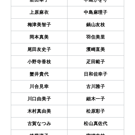
上原麻衣
中島麻理子
梅津美智子
鍋山友枝
岡本真美
羽住美里
尾田友史子
濱崎直美
小野寺香枝
疋田範子
蟹井貴代
日和佐幸子
川合見幸
古川雅子
川口由美子
細木一子
木村真由美
松原彩子
古賀なつみ
松山真佐代