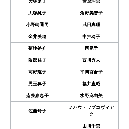
大塚京子
菅原理恵
大塚純子
角野美智子
小野崎通男
武田真理
金井美穂
中沖玲子
菊地裕介
西尾学
隈部佳子
西川秀人
高野耀子
平間百合子
児玉典子
福井直昭
斎藤嘉恵子
水野麻由美
ミハウ・ソブコヴィア
佐藤玲子
ク
由川千恵