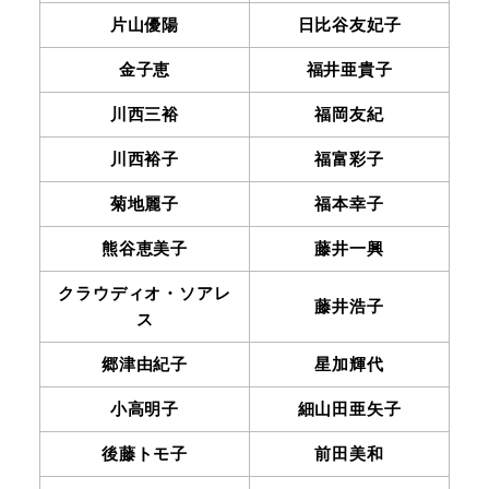
片山優陽
日比谷友妃子
金子恵
福井亜貴子
川西三裕
福岡友紀
川西裕子
福富彩子
菊地麗子
福本幸子
熊谷恵美子
藤井一興
クラウディオ・ソアレ
藤井浩子
ス
郷津由紀子
星加輝代
小高明子
細山田亜矢子
後藤トモ子
前田美和