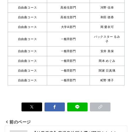
自由曲コース
高校生部門
河野 信幸
自由曲コース
高校生部門
和田 徳香
自由曲コース
大学A部門
岡 愛衣可
バックスター るみ
自由曲コース
一般B部門
子
自由曲コース
一般B部門
安井 美保
自由曲コース
一般B部門
岡本 めぐみ
自由曲コース
一般B部門
関家 日真璃
自由曲コース
一般B部門
町野 博子
前のページ