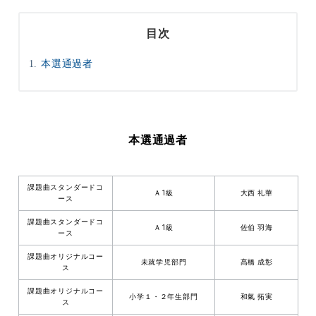
目次
本選通過者
本選通過者
課題曲スタンダードコ
Ａ1級
大西 礼華
ース
課題曲スタンダードコ
Ａ1級
佐伯 羽海
ース
課題曲オリジナルコー
未就学児部門
髙橋 成彰
ス
課題曲オリジナルコー
小学１・２年生部門
和氣 拓実
ス