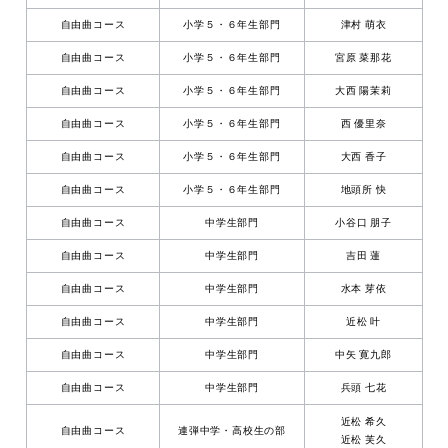
自由曲コース
小学５・６年生部門
津村 萌衣
自由曲コース
小学５・６年生部門
宮原 菜那花
自由曲コース
小学５・６年生部門
大西 陽茉莉
自由曲コース
小学５・６年生部門
西 優里奈
自由曲コース
小学５・６年生部門
大西 香子
自由曲コース
小学５・６年生部門
地頭所 快
自由曲コース
中学生部門
小谷口 朋子
自由曲コース
中学生部門
吉田 蓮
自由曲コース
中学生部門
水本 芽依
自由曲コース
中学生部門
近松 叶
自由曲コース
中学生部門
中矢 寛九郎
自由曲コース
中学生部門
兵頭 七花
近松 希久
自由曲コース
連弾中学・高校生の部
近松 芙久