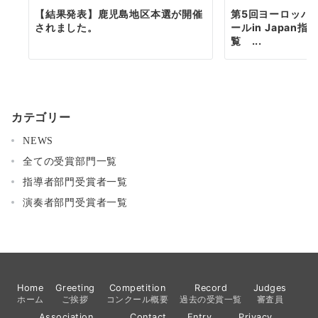
【結果発表】鹿児島地区本選が開催
第5回ヨーロッパ
されました。
ールin Japan
覧 ...
カテゴリー
NEWS
全ての受賞部門一覧
指導者部門受賞者一覧
演奏者部門受賞者一覧
Home
Greeting
Competition
Record
Judges
ホーム
ご挨拶
コンクール概要
過去の受賞一覧
審査員
Association
Contact
Entry
Privacy