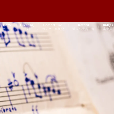
Home
Greeting
Competition
Record
Judges
ホーム
ご挨拶
コンクール概要
過去の受賞一覧
審査員