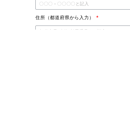
住所（都道府県から入力）
電話番号（000-0000-0000）
FAX番号
メールアドレス
学校名・学年（卒業の方は”卒”とお書き下